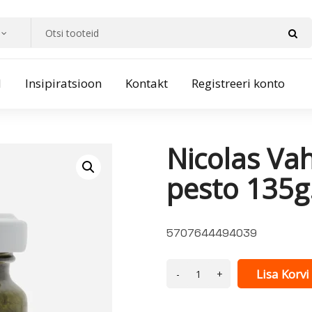
d
Insipiratsioon
Kontakt
Registreeri konto
Nicolas Vah
pesto 135g
5707644494039
Lisa Korvi