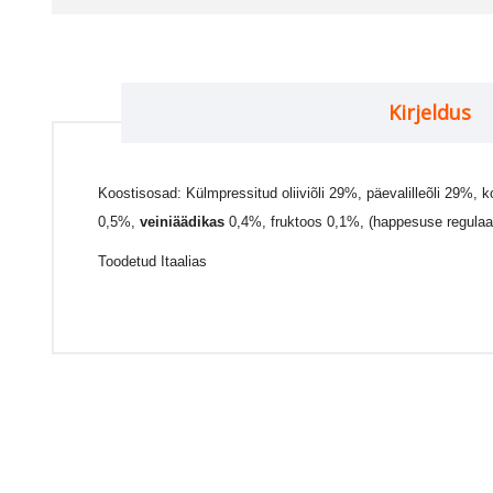
Kirjeldus
Koostisosad: Külmpressitud oliiviõli 29%, päevalilleõli 29%,
k
0,5%,
veiniäädikas
0,4%, fruktoos 0,1%,
(happesuse regulaa
Toodetud Itaalias