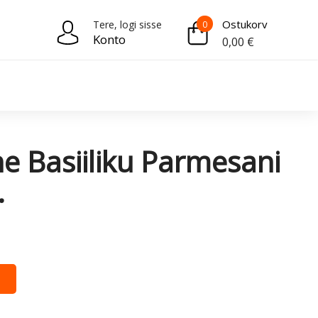
Ostukorv
Tere, logi sisse
0
Konto
0,00
€
e Basiiliku Parmesani
.