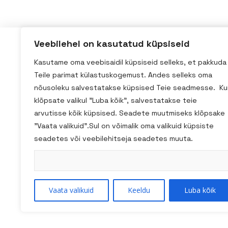
Veebilehel on kasutatud küpsiseid
Kadaka tee 3/2, Tallinn
Kasutame oma veebisaidil küpsiseid selleks, et pakkuda
Teile parimat külastuskogemust. Andes selleks oma
homestudio@homestudio.ee
nõusoleku salvestatakse küpsised Teie seadmesse. Ku
+ 372 59031518
klõpsate valikul "Luba kõik", salvestatakse teie
arvutisse kõik küpsised. Seadete muutmiseks klõpsake
"Vaata valikuid".Sul on võimalik oma valikuid küpsiste
seadetes või veebilehitseja seadetes muuta.
Vaata valikuid
Keeldu
Luba kõik