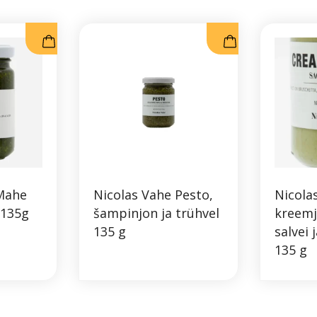
Mahe
Nicolas Vahe Pesto,
Nicola
 135g
šampinjon ja trühvel
kreemj
135 g
salvei 
135 g