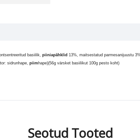
ontsentreeritud basiilik,
piiniapähklid
13%, maitsestatud parmesanijuustu 3%
tor: sidrunhape,
piim
hape)(56g värsket basiilikut
100g pesto koht)
Seotud Tooted