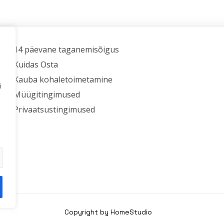
14 päevane taganemisõigus
Kuidas Osta
Kauba kohaletoimetamine
i
Müügitingimused
Privaatsustingimused
Copyright by HomeStudio