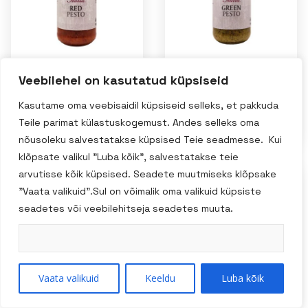
Veebilehel on kasutatud küpsiseid
Classic Italia
Classic Italia
punase tomati
Roheline pesto
Kasutame oma veebisaidil küpsiseid selleks, et pakkuda
pesto 190g.
190g.
Teile parimat külastuskogemust. Andes selleks oma
nõusoleku salvestatakse küpsised Teie seadmesse. Kui
klõpsate valikul "Luba kõik", salvestatakse teie
arvutisse kõik küpsised. Seadete muutmiseks klõpsake
"Vaata valikuid".Sul on võimalik oma valikuid küpsiste
seadetes või veebilehitseja seadetes muuta.
Vaata valikuid
Keeldu
Luba kõik