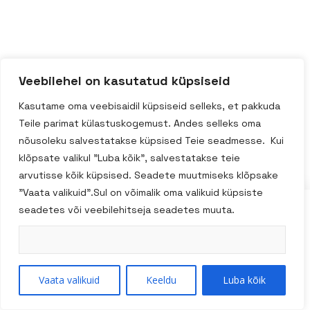
Veebilehel on kasutatud küpsiseid
Kasutame oma veebisaidil küpsiseid selleks, et pakkuda
Teile parimat külastuskogemust. Andes selleks oma
nõusoleku salvestatakse küpsised Teie seadmesse. Kui
klõpsate valikul "Luba kõik", salvestatakse teie
arvutisse kõik küpsised. Seadete muutmiseks klõpsake
"Vaata valikuid".Sul on võimalik oma valikuid küpsiste
seadetes või veebilehitseja seadetes muuta.
14 päevane taganemisõigus
Kuidas Osta
Vaata valikuid
Keeldu
Luba kõik
Kauba kohaletoimetamine
Müügitingimused