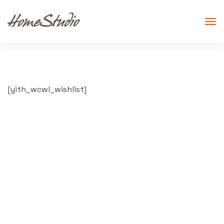
[yith_wcwl_wishlist]