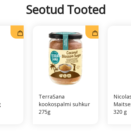
Seotud Tooted
TerraSana
Nicola
g
kookospalmi suhkur
Maitse
275g
320 g