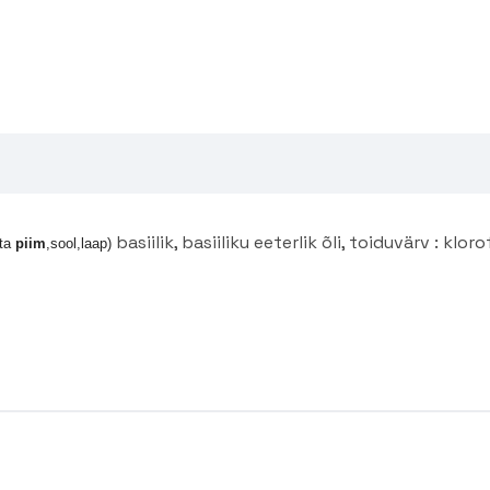
basiilik, basiiliku eeterlik õli, toiduvärv : klorof
ata
piim
,sool,laap)