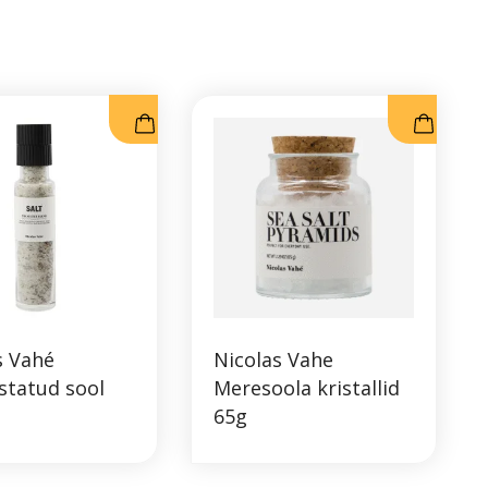
s Vahé
Nicolas Vahe
statud sool
Meresoola kristallid
65g