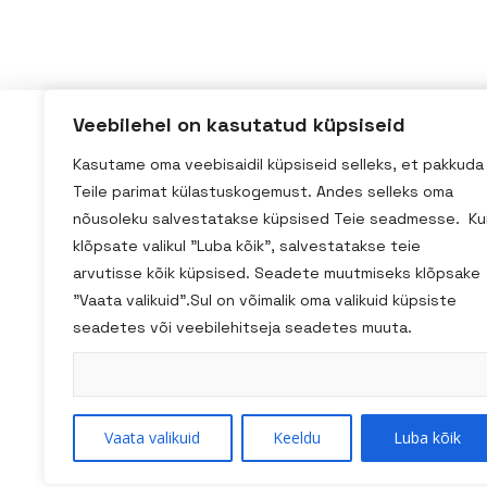
Veebilehel on kasutatud küpsiseid
Kadaka tee 3/2, Tallinn
Kasutame oma veebisaidil küpsiseid selleks, et pakkuda
Teile parimat külastuskogemust. Andes selleks oma
homestudio@homestudio.ee
nõusoleku salvestatakse küpsised Teie seadmesse. Ku
+ 372 59031518
klõpsate valikul "Luba kõik", salvestatakse teie
arvutisse kõik küpsised. Seadete muutmiseks klõpsake
"Vaata valikuid".Sul on võimalik oma valikuid küpsiste
seadetes või veebilehitseja seadetes muuta.
Vaata valikuid
Keeldu
Luba kõik