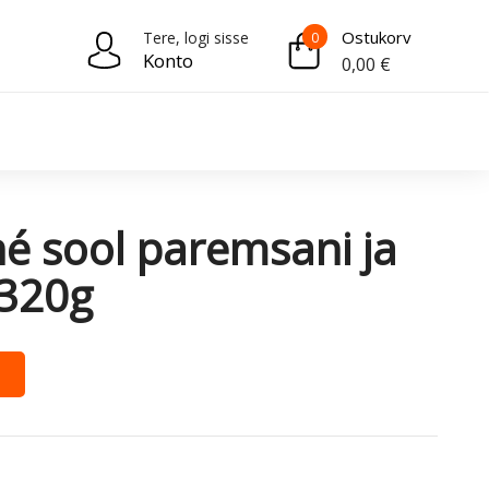
Ostukorv
Tere, logi sisse
0
Konto
0,00
€
hé sool paremsani ja
 320g