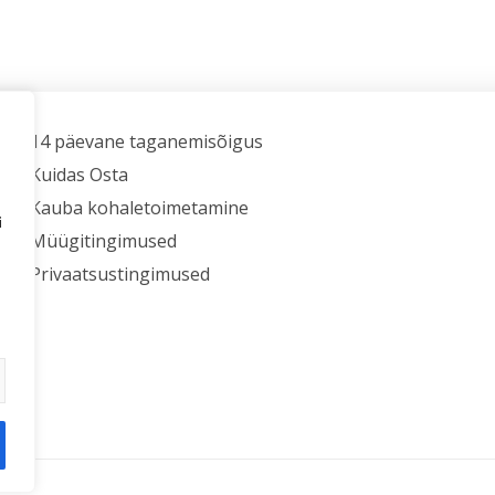
14 päevane taganemisõigus
Kuidas Osta
Kauba kohaletoimetamine
i
Müügitingimused
Privaatsustingimused