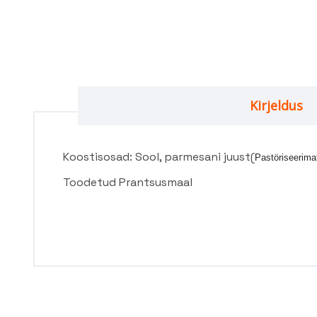
Kirjeldus
Koostisosad: Sool, parmesani juust(
Pastöriseerim
Toodetud Prantsusmaal