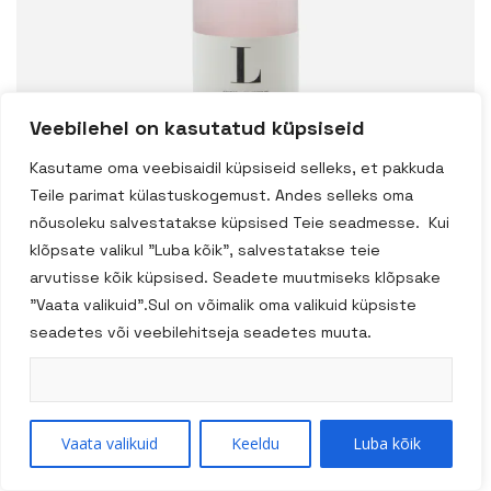
Veebilehel on kasutatud küpsiseid
Kasutame oma veebisaidil küpsiseid selleks, et pakkuda
Teile parimat külastuskogemust. Andes selleks oma
nõusoleku salvestatakse küpsised Teie seadmesse. Kui
klõpsate valikul "Luba kõik", salvestatakse teie
arvutisse kõik küpsised. Seadete muutmiseks klõpsake
Nicolas Vahe Litši
"Vaata valikuid".Sul on võimalik oma valikuid küpsiste
seadetes või veebilehitseja seadetes muuta.
maitseline limonaad
750ml
Vaata valikuid
Keeldu
Luba kõik