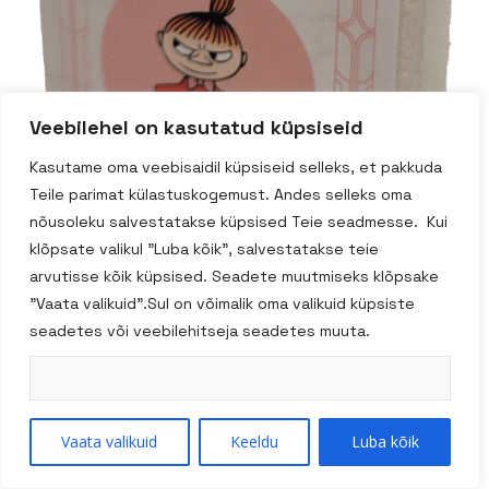
Veebilehel on kasutatud küpsiseid
Kasutame oma veebisaidil küpsiseid selleks, et pakkuda
Teile parimat külastuskogemust. Andes selleks oma
nõusoleku salvestatakse küpsised Teie seadmesse. Kui
klõpsate valikul "Luba kõik", salvestatakse teie
arvutisse kõik küpsised. Seadete muutmiseks klõpsake
"Vaata valikuid".Sul on võimalik oma valikuid küpsiste
seadetes või veebilehitseja seadetes muuta.
GOOSLANDER Moomi
Vaata valikuid
Keeldu
Luba kõik
trühvlid-Vaarika