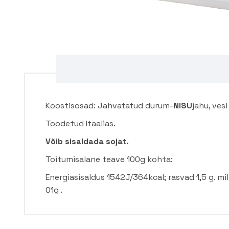
Koostisosad: Jahvatatud durum-
NISU
jahu, vesi 
Toodetud Itaalias.
Võib sisaldada sojat.
Toitumisalane teave 100g kohta:
Energiasisaldus 1542J/364kcal; rasvad 1,5 g. mil
01g .