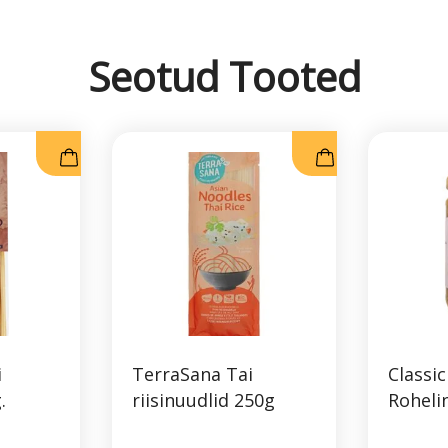
Seotud Tooted
i
TerraSana Tai
Classic
.
riisinuudlid 250g
Roheli