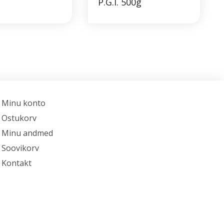
P.G.I. 500g
Minu konto
Ostukorv
Minu andmed
Soovikorv
Kontakt