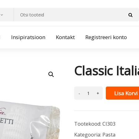
d
Insipiratsioon
Kontakt
Registreeri konto
Classic Ita
Lisa Korvi
Tootekood:
CI303
Kategooria:
Pasta