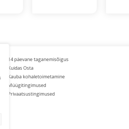
14 päevane taganemisõigus
Kuidas Osta
Kauba kohaletoimetamine
i
Müügitingimused
Privaatsustingimused