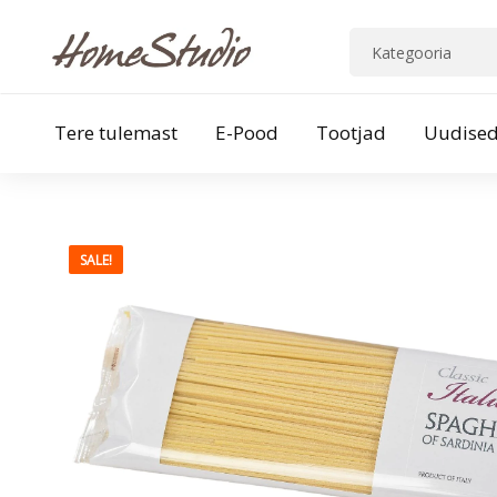
Tere tulemast
E-Pood
Tootjad
Uudise
SALE!