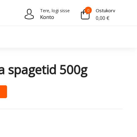
Ostukorv
Tere, logi sisse
0
Konto
0,00
€
lia spagetid 500g