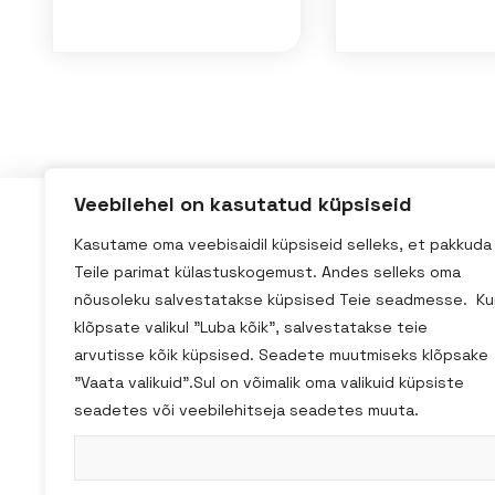
Veebilehel on kasutatud küpsiseid
Kasutame oma veebisaidil küpsiseid selleks, et pakkuda
Kadaka tee 3/2, Tallinn
Teile parimat külastuskogemust. Andes selleks oma
homestudio@homestudio.ee
nõusoleku salvestatakse küpsised Teie seadmesse. Ku
+ 372 59031518
klõpsate valikul "Luba kõik", salvestatakse teie
arvutisse kõik küpsised. Seadete muutmiseks klõpsake
"Vaata valikuid".Sul on võimalik oma valikuid küpsiste
seadetes või veebilehitseja seadetes muuta.