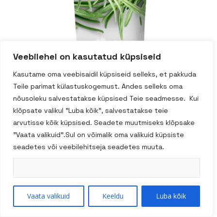
Veebilehel on kasutatud küpsiseid
Kasutame oma veebisaidil küpsiseid selleks, et pakkuda
Teile parimat külastuskogemust. Andes selleks oma
nõusoleku salvestatakse küpsised Teie seadmesse. Kui
klõpsate valikul "Luba kõik", salvestatakse teie
arvutisse kõik küpsised. Seadete muutmiseks klõpsake
"Vaata valikuid".Sul on võimalik oma valikuid küpsiste
seadetes või veebilehitseja seadetes muuta.
Vaata valikuid
Keeldu
Luba kõik