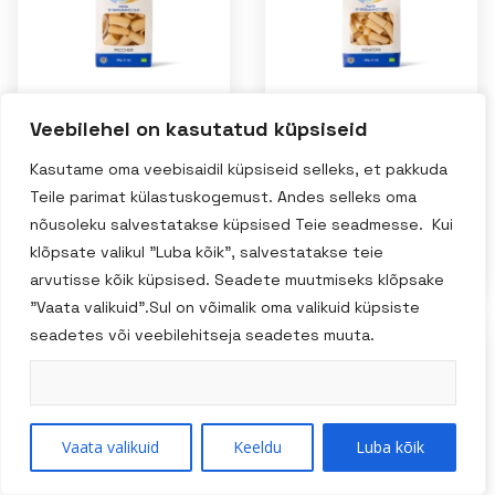
Veebilehel on kasutatud küpsiseid
Alce Nero mahe
Alce Nero mahe
durumnisust
durumnisust
Kasutame oma veebisaidil küpsiseid selleks, et pakkuda
PACCHERI
Rigatoni
Teile parimat külastuskogemust. Andes selleks oma
Gragnano P.G.I.
Gragnano P.G.I.
nõusoleku salvestatakse küpsised Teie seadmesse. Kui
500g
500g
klõpsate valikul "Luba kõik", salvestatakse teie
arvutisse kõik küpsised. Seadete muutmiseks klõpsake
"Vaata valikuid".Sul on võimalik oma valikuid küpsiste
seadetes või veebilehitseja seadetes muuta.
ALLAHINDLUS!
Vaata valikuid
Keeldu
Luba kõik