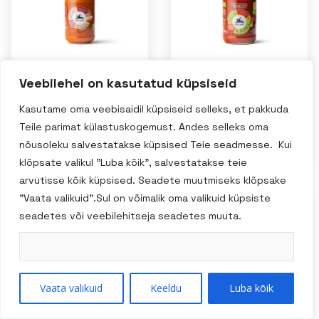
Veebilehel on kasutatud küpsiseid
Alce Nero mahe
Alce Nero mahe
bolognese
basiiliku
Kasutame oma veebisaidil küpsiseid selleks, et pakkuda
raguu tomati
tomatikaste
Teile parimat külastuskogemust. Andes selleks oma
pastakaste 200g
500g
nõusoleku salvestatakse küpsised Teie seadmesse. Kui
klõpsate valikul "Luba kõik", salvestatakse teie
arvutisse kõik küpsised. Seadete muutmiseks klõpsake
"Vaata valikuid".Sul on võimalik oma valikuid küpsiste
seadetes või veebilehitseja seadetes muuta.
Vaata valikuid
Keeldu
Luba kõik