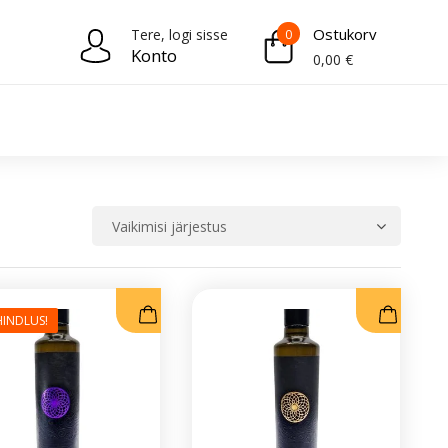
Ostukorv
Tere, logi sisse
0
Konto
0,00
€
INDLUS!