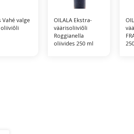
s Vahé valge
OILALA Ekstra-
OIL
oliiviõli
väärisoliiviõli
vää
Roggianella
FRA
oliivides 250 ml
25