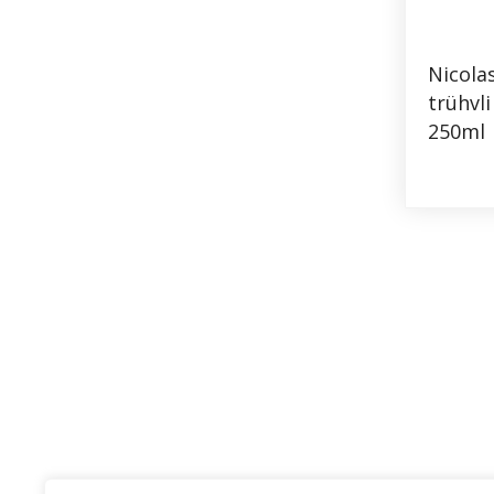
Nicola
trühvli 
250ml