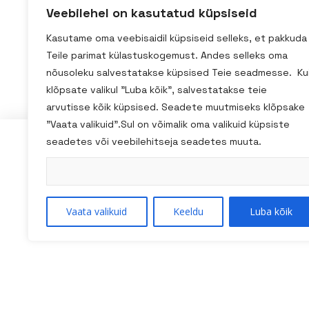
Veebilehel on kasutatud küpsiseid
Kasutame oma veebisaidil küpsiseid selleks, et pakkuda
Teile parimat külastuskogemust. Andes selleks oma
nõusoleku salvestatakse küpsised Teie seadmesse. Ku
klõpsate valikul "Luba kõik", salvestatakse teie
arvutisse kõik küpsised. Seadete muutmiseks klõpsake
"Vaata valikuid".Sul on võimalik oma valikuid küpsiste
seadetes või veebilehitseja seadetes muuta.
Kadaka tee 3/2, Tallinn
homestudio@homestudio.ee
+ 372 59031518
Vaata valikuid
Keeldu
Luba kõik