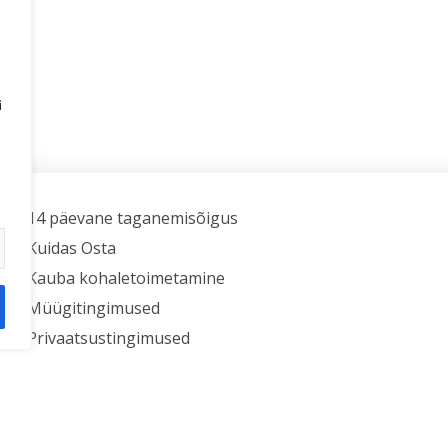
i
14 päevane taganemisõigus
Kuidas Osta
Kauba kohaletoimetamine
Müügitingimused
Privaatsustingimused