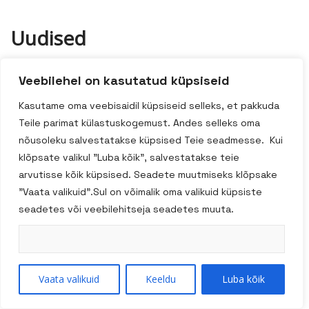
Uudised
Avasta OILALÁ uued õlid ehk „mägede peidetud
Veebilehel on kasutatud küpsiseid
kalliskivid“!
Kasutame oma veebisaidil küpsiseid selleks, et pakkuda
Leia oma jõulukink – valik kinkekarpe!
Teile parimat külastuskogemust. Andes selleks oma
NICOLAS VAHÉ uus värskendav limonaad!
nõusoleku salvestatakse küpsised Teie seadmesse. Kui
klõpsate valikul "Luba kõik", salvestatakse teie
arvutisse kõik küpsised. Seadete muutmiseks klõpsake
"Vaata valikuid".Sul on võimalik oma valikuid küpsiste
Arhiiv
seadetes või veebilehitseja seadetes muuta.
detsember 2024
november 2024
Vaata valikuid
Keeldu
Luba kõik